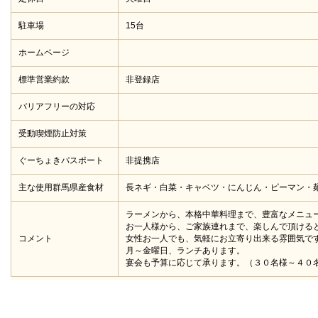
駐車場
15台
ホームページ
標準営業約款
非登録店
バリアフリーの対応
受動喫煙防止対策
ぐーちょきパスポート
非提携店
主な使用群馬県産食材
長ネギ・白菜・キャベツ・にんじん・ピーマン・
ラーメンから、本格中華料理まで、豊富なメニュ
お一人様から、ご家族連れまで、楽しんで頂ける
コメント
女性お一人でも、気軽にお立寄り出来る雰囲気で
月～金曜日、ランチあります。
宴会も予算に応じて承ります。（３０名様～４０名