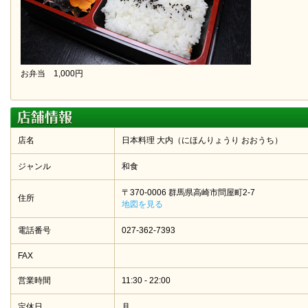
お弁当 1,000円
店名
日本料理 大内（にほんりょうり おおうち）
ジャンル
和食
〒370-0006 群馬県高崎市問屋町2-7
住所
地図を見る
電話番号
027-362-7393
FAX
営業時間
11:30 - 22:00
定休日
月