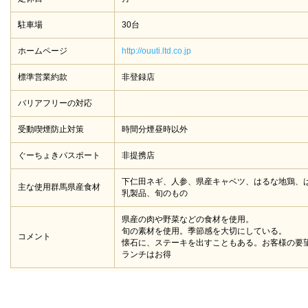
駐車場
30台
ホームページ
http://ouuti.ltd.co.jp
標準営業約款
非登録店
バリアフリーの対応
受動喫煙防止対策
時間分煙昼時以外
ぐーちょきパスポート
非提携店
下仁田ネギ、人参、県産キャベツ、はるな地鶏、
主な使用群馬県産食材
乳製品、旬のもの
県産の肉や野菜などの食材を使用。
旬の素材を使用。季節感を大切にしている。
コメント
懐石に、ステーキを出すこともある。お客様の要
ランチはお得