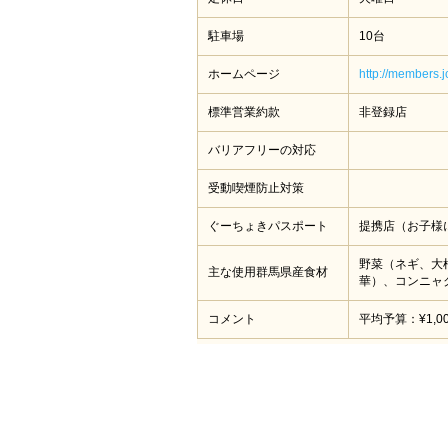
駐車場
10台
ホームページ
http://members.
標準営業約款
非登録店
バリアフリーの対応
受動喫煙防止対策
ぐーちょきパスポート
提携店（お子様
野菜（ネギ、大
主な使用群馬県産食材
華）、コンニャ
コメント
平均予算：¥1,000