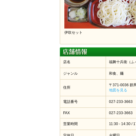
伊吹セット
店名
福舞十兵衛（ふ
ジャンル
和食、麺
〒371-0036 
住所
地図を見る
電話番号
027-233-3663
FAX
027-233-3663
営業時間
11:30 - 14:30 / 
定休日
火曜日