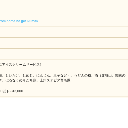
jcom.home.ne.jp/fukumai/
にアイスクリームサービス）
根、しいたけ、しめじ、にんじん、里芋など）、うどんの粉、酒（赤城山、関東の
ク、はるなうめそだち鶏、上州ステビア育ち豚
以下 - ¥3,000