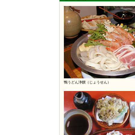
鴨うどん浄饌（じょうせん）