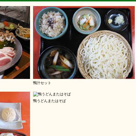
鴨汁セット
鴨うどんまたはそば