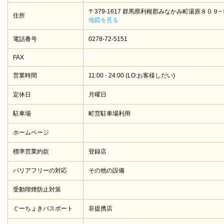
〒379-1617 群馬県利根郡みなかみ町湯原８０９−
住所
地図を見る
電話番号
0278-72-5151
FAX
営業時間
11:00 - 24:00 (LO:お客様しだい)
定休日
月曜日
駐車場
町営駐車場利用
ホームページ
標準営業約款
登録店
バリアフリーの対応
その他の設備
受動喫煙防止対策
ぐーちょきパスポート
非提携店