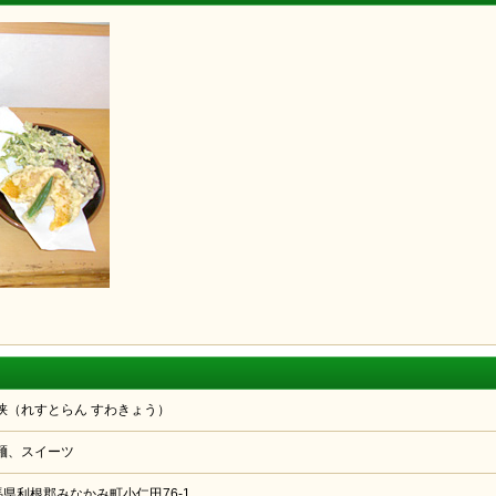
峡（れすとらん すわきょう）
麺、スイーツ
 群馬県利根郡みなかみ町小仁田76-1