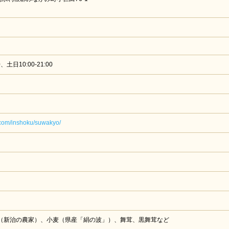
0、土日10:00-21:00
.com/inshoku/suwakyo/
（新治の農家）、小麦（県産「絹の波」）、舞茸、黒舞茸など