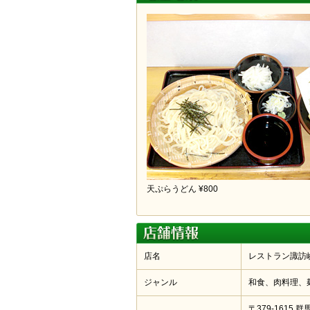
天ぷらうどん ¥800
店名
レストラン諏訪
ジャンル
和食、肉料理、
〒379-1615