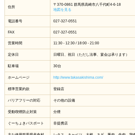
〒370-0861 群馬県高崎市八千代町4-6-18
住所
地図を見る
電話番号
027-327-0551
FAX
027-327-0551
営業時間
11:30 - 12:30 / 18:00 - 21:00
定休日
日曜日、祝日（ただし法事、宴会は承ります）
駐車場
30台
ホームページ
http://www.takasakishima.com/
標準営業約款
登録店
バリアフリーの対応
その他の設備
受動喫煙防止対策
分煙
ぐーちょきパスポート
非提携店
主な使用群馬県産食材
レタス、キャベツ、大根、ネギ、豚肉、牛肉、鶏