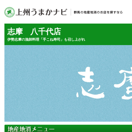
志摩 八千代店
伊勢志摩の漁師料理「手こね寿司」も召し上がれ