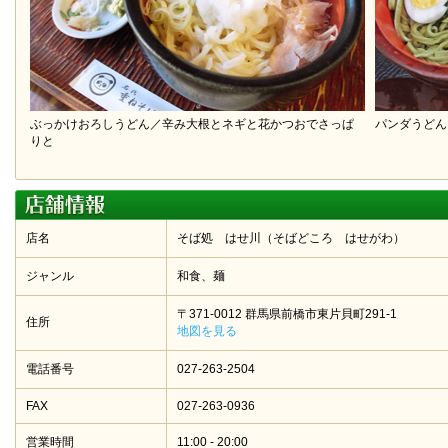
ぶっかけおろしうどん／辛み大根とネギと花かつおでさっぱ
パンダうど
りと
店名
そば処 はせ川（そばどころ はせがわ）
ジャンル
和食、麺
〒371-0012 群馬県前橋市東片貝町291-1
住所
地図を見る
電話番号
027-263-2504
FAX
027-263-0936
営業時間
11:00 - 20:00