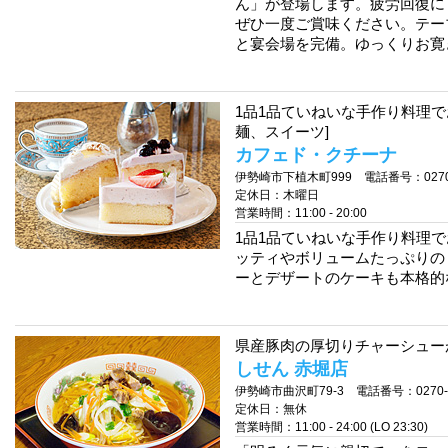
ん」が登場します。疲労回復に
ぜひ一度ご賞味ください。テー
と宴会場を完備。ゆっくりお寛
1品1品ていねいな手作り料理で
麺、スイーツ]
カフェド・クチーナ
伊勢崎市下植木町999 電話番号：0270-2
定休日：木曜日
営業時間：11:00 - 20:00
1品1品ていねいな手作り料理
ッティやボリュームたっぷりの
ーとデザートのケーキも本格的
県産豚肉の厚切りチャーシューが
しせん 赤堀店
伊勢崎市曲沢町79-3 電話番号：0270-6
定休日：無休
営業時間：11:00 - 24:00 (LO 23:30)