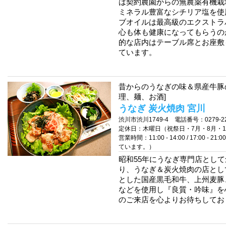
は契約農園からの無農薬有機栽
ミネラル豊富なシチリア塩を使
ブオイルは最高級のエクストラ
心も体も健康になってもらうの
的な店内はテーブル席とお座敷
ています。
昔からのうなぎの味＆県産牛豚
理、麺、お酒]
うなぎ 炭火焼肉 宮川
渋川市渋川1749-4 電話番号：0279-22
定休日：木曜日（祝祭日・7月・8月・1
営業時間：11:00 - 14:00 / 17:
ています。）
昭和55年にうなぎ専門店として
り、うなぎ＆炭火焼肉の店とし
とした国産黒毛和牛、上州麦豚
などを使用し『良質・吟味』を
のご来店を心よりお待ちしてお