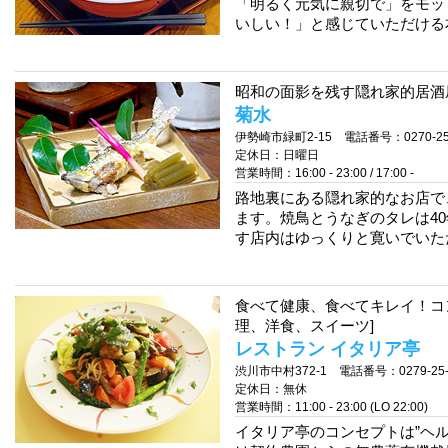
「明るく元気に親切で」をモッ
いしい！」と感じていただける
昭和の面影を残す隠れ家的居酒屋
菊水
伊勢崎市緑町2-15 電話番号：0270-25-
定休日：日曜日
営業時間：16:00 - 23:00 / 17:00 -
路地裏にある隠れ家的なお店で
ます。焼鳥とうなぎのタレは4
す店内はゆっくりと寛いでいた
食べて健康、食べてキレイ！コ
理、洋食、スイーツ]
レストラン イタリア亭
渋川市中村372-1 電話番号：0279-25-
定休日：無休
営業時間：11:00 - 23:00 (LO 22:00)
イタリア亭のコンセプトは”ヘ