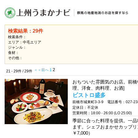
検索結果：29件
検索条件：
エリア：中毛エリア
ジャンル：
食材：
その他：
2
＜＜前へ
1
21 - 29件 / 29件
おちついた雰囲気のお店。前橋
理、洋食、肉料理、お酒]
ビストロ盛多
前橋市城東町3-3-9 電話番号：027-234
定休日：不定休
営業時間：18:00 - 26:00 (LO 25:00)
季節に合った料理を提供。一品
ます。シェフおまかせカップリ
￥7,000）