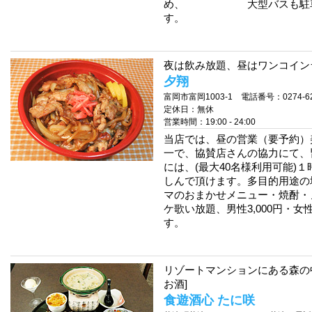
め、 大型バスも駐車可
す。
夜は飲み放題、昼はワンコインラ
夕翔
富岡市富岡1003-1 電話番号：0274-62
定休日：無休
営業時間：19:00 - 24:00
当店では、昼の営業（要予約）
一で、協賛店さんの協力にて、
には、(最大40名様利用可能)１
しんで頂けます。多目的用途の
マのおまかせメニュー・焼酎・
ケ歌い放題、男性3,000円・女
す。
リゾートマンションにある森の
お酒]
食遊酒心 たに咲