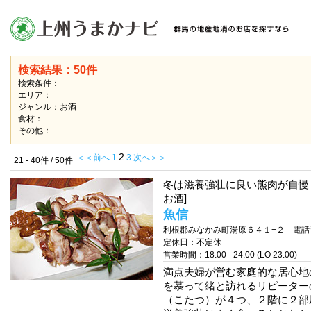
検索結果：50件
検索条件：
エリア：
ジャンル：お酒
食材：
その他：
2
＜＜前へ
1
3
次へ＞＞
21 - 40件 / 50件
冬は滋養強壮に良い熊肉が自慢
お酒]
魚信
利根郡みなかみ町湯原６４１−２ 電話番号：
定休日：不定休
営業時間：18:00 - 24:00 (LO 23:00)
満点夫婦が営む家庭的な居心地
を慕って緒と訪れるリピーター
（こたつ）が４つ、２階に２部