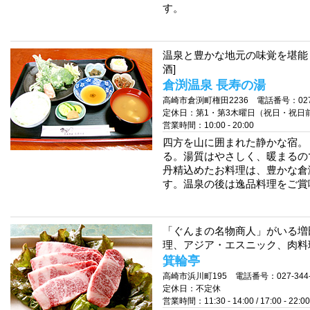
す。
温泉と豊かな地元の味覚を堪能
酒]
倉渕温泉 長寿の湯
高崎市倉渕町権田2236 電話番号：027-3
定休日：第1・第3木曜日（祝日・祝日
営業時間：10:00 - 20:00
四方を山に囲まれた静かな宿。
る。湯質はやさしく、暖まるの
丹精込めたお料理は、豊かな倉
す。温泉の後は逸品料理をご賞
「ぐんまの名物商人」がいる増
理、アジア・エスニック、肉料
箕輪亭
高崎市浜川町195 電話番号：027-344-
定休日：不定休
営業時間：11:30 - 14:00 / 17:00 - 22:00