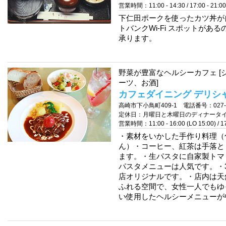
営業時間：11:00 - 14:30 / 17:00 - 21:00
下仁田ポークを使ったカツ丼が
トバンクWi-Fi スポットが
承ります。
野菜が豊富なヘルシーカフェ 
ーツ、お酒]
カフェダイニング デリシ
高崎市下小鳥町409-1 電話番号：027-36
定休日：月曜日と木曜日のディナータ
営業時間：11:00 - 16:00 (LO 15:00) / 17:
・素材をいかした手作り料理（
ん）・コーヒー、紅茶は手落と
ます。・生パスタに自家製トマ
パスタメニューは人気です。・
店オリジナルです。・店内は天
ふれる空間で、女性一人でもゆ
い使用したヘルシーメニューが