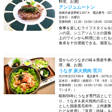
料理、お酒]
アンジュムートン
高崎市倉賀野町1167-4 電話番号：027-3
定休日：火曜日
営業時間：11:30 - 15:00 / 18:00 - 23:00
食事を楽しむライフスタイルを
ンの店。シニアソムリエの資格を
上のワインから料理に合ったも
食卓を十分堪能できる。個室も
昔からのうなぎの味＆県産牛豚
理、麺、お酒]
うなぎ 炭火焼肉 宮川
渋川市渋川1749-4 電話番号：0279-22
定休日：木曜日（祝祭日・7月・8月・1
営業時間：11:00 - 14:00 / 17:
ています。）
昭和55年にうなぎ専門店として
り、うなぎ＆炭火焼肉の店とし
とした国産黒毛和牛、上州麦豚
などを使用し『良質・吟味』を