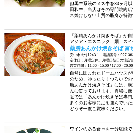
但馬牛系統のメス牛を33ヶ月
田和牛。当店はその専門焼肉店
ネ焼けしない上質の脂身が特徴
「薬膳あんかけ焼きそば」が自
アジア・エスニック、麺、スイ
薬膳あんかけ焼きそば 富
安中市大竹1243-1 電話番号：027-382
定休日：月曜定休。月曜日祭日の場合
営業時間：11:00 - 15:00 / 17:0
自然に囲まれたドームハウスが
のため、ゆったりくつろいでお
膳あんかけ焼きそば」には、漢
んに使っております。胃腸に優
近では「あんかけ焼きそば専門
多くのお客様に足を運んでいた
どうぞ一度ご賞味ください。
ワインのある食卓を十分堪能で