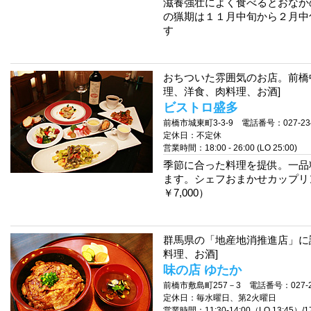
滋養強壮によく食べるとおなか
の猟期は１１月中旬から２月中
す
おちついた雰囲気のお店。前橋
理、洋食、肉料理、お酒]
ビストロ盛多
前橋市城東町3-3-9 電話番号：027-234
定休日：不定休
営業時間：18:00 - 26:00 (LO 25:00)
季節に合った料理を提供。一品
ます。シェフおまかせカップリ
￥7,000）
群馬県の「地産地消推進店」に
料理、お酒]
味の店 ゆたか
前橋市敷島町257－3 電話番号：027-23
定休日：毎水曜日、第2火曜日
営業時間：11:30-14:00（LO 13:45）/17:0