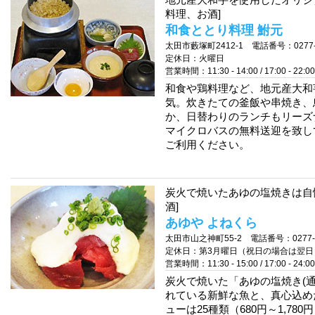
地元産大和芋を使用したオリジ
料理、お酒]
和食ととり料理 鮒元
太田市藪塚町2412-1 電話番号：0277-7
定休日：火曜日
営業時間：11:30 - 14:00 / 17:00 - 22:00
和食や鶏料理など、地元産大和
気。炊きたての釜飯や串焼き、
か、日替わりのランチもリーズ
マイクロバスの無料送迎を致し
ご利用ください。
炭火で焼いたあゆの塩焼きは自
酒]
あゆや よねくら
太田市山之神町55-2 電話番号：0277-4
定休日：第3月曜日（祝日の場合は翌日
営業時間：11:30 - 15:00 / 17:00 - 24:00
炭火で焼いた「あゆの塩焼き(
れている新鮮な魚と、真心込め
ューは25種類（680円～1,7