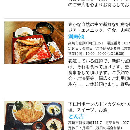
のご来店を心よりお待ちしてお
豊かな自然の中で新鮮な虹鱒を
ジア・エスニック、洋食、肉料
満寿池
高崎市倉渕町権田12-1 電話番号：027-3
定休日：金曜日（ご予約がある時は営
営業時間：10:00 - 20:00 (LO 19:30)
養殖している虹鱒で、新鮮な虹
け、それを食べて頂けます。敷
食事をして頂けます。ご予約で
会・ご法要等、幅広くご利用頂
歩をし、ご休憩頂けます。野鳥
下仁田ポークのトンカツやかつ
理、スイーツ、お酒]
とん吉
高崎市新後閑町171-7 電話番号：027-32
定休日：月曜日（祝日の場合営業）