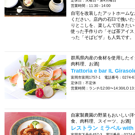
定休日：火曜日・第4月曜日
営業時間：11:30 - 14:00
自宅を改装したアットホームな
ください。店内の石臼で挽いた
りとこしを、楽しんで頂きたい
使った手作りの「そば茶アイス
った「そばピザ」も人気です。
群馬県内産の食材を使用したイ
肉料理、お酒]
Trattoria e bar IL Girasol
富岡市富岡1757-1 電話番号：0274-67
定休日：不定休
営業時間：ランチ/12:00〜14:30/LO 13:3
自家製農園の野菜もおいしい洋
食、肉料理、スイーツ、お酒]
レストラン ミラベル with
富岡市下丹生457-3 電話番号：0274-67