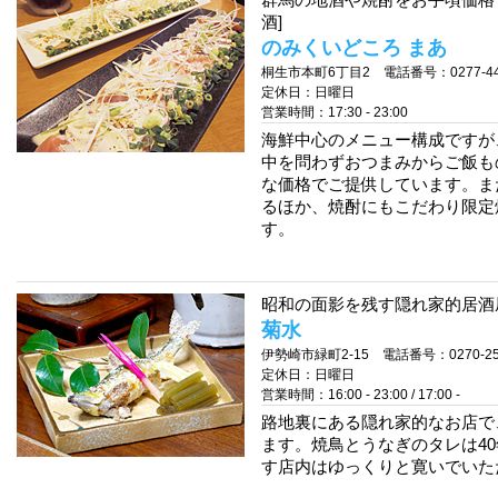
群馬の地酒や焼酎をお手頃価格
酒]
のみくいどころ まあ
桐生市本町6丁目2 電話番号：0277-44-
定休日：日曜日
営業時間：17:30 - 23:00
海鮮中心のメニュー構成ですが
中を問わずおつまみからご飯も
な価格でご提供しています。ま
るほか、焼酎にもこだわり限定
す。
昭和の面影を残す隠れ家的居酒屋
菊水
伊勢崎市緑町2-15 電話番号：0270-25-
定休日：日曜日
営業時間：16:00 - 23:00 / 17:00 -
路地裏にある隠れ家的なお店で
ます。焼鳥とうなぎのタレは4
す店内はゆっくりと寛いでいた