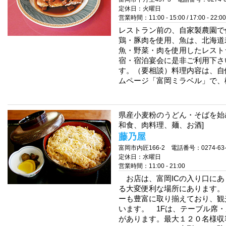
定休日：火曜日
営業時間：11:00 - 15:00 / 17:00 - 22:00
レストラン前の、自家製農園で
鶏・豚肉を使用、魚は、北海道
魚・野菜・肉を使用したレストラ
宿・宿泊宴会に是非ご利用下さ
す。（要相談）料理内容は、自
ムページ「富岡ミラベル」で、
県産小麦粉のうどん・そばを始
和食、肉料理、麺、お酒]
藤乃屋
富岡市内匠166-2 電話番号：0274-63-
定休日：水曜日
営業時間：11:00 - 21:00
お店は、富岡ICの入り口にあ
る大変便利な場所にあります。
ーも豊富に取り揃えており、観
います。 1Fは、テーブル席
があります。最大１２０名様収