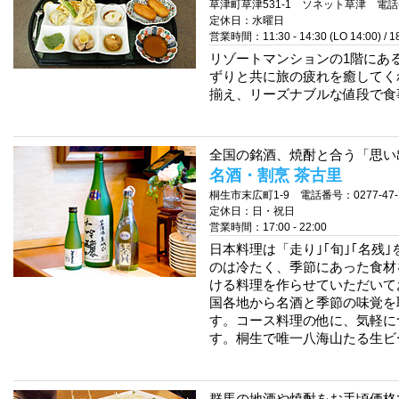
草津町草津531-1 ソネット草津 電話番号
定休日：水曜日
営業時間：11:30 - 14:30 (LO 14:00) / 18:
リゾートマンションの1階にあ
ずりと共に旅の疲れを癒してく
揃え、リーズナブルな値段で食
全国の銘酒、焼酎と合う「思い出
名酒・割烹 茶古里
桐生市末広町1-9 電話番号：0277-47-
定休日：日・祝日
営業時間：17:00 - 22:00
日本料理は「走り｣｢旬｣｢名残
のは冷たく、季節にあった食材
ける料理を作らせていただいて
国各地から名酒と季節の味覚を
す。コース料理の他に、気軽に
す。桐生で唯一八海山たる生ビ